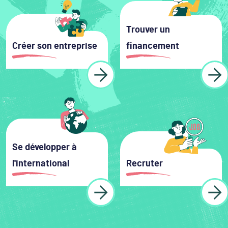
Image
Trouver un
Créer son entreprise
financement
Learn more
Learn more
Image
Image
Se développer à
l'international
Recruter
Learn more
Learn more