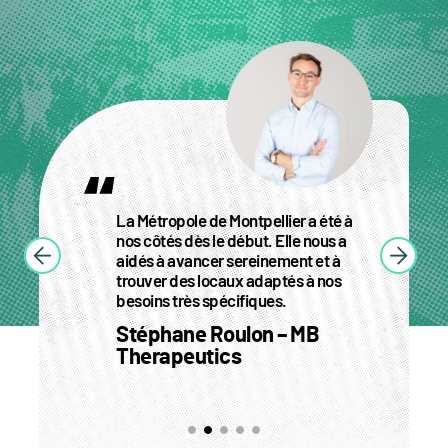
TÉMOIGNAGES
e Montpellier a été à
La Métropole est une exp
le début. Elle nous a
l’accompagnement des en
er sereinement et à
innovantes. Ici, l’innovatio
ocaux adaptés à nos
santé sont des valeurs ca
pécifiques.
Montpellier est définitiv
ville de cœur.
Roulon – MB
Cédric Javault – AI
ics