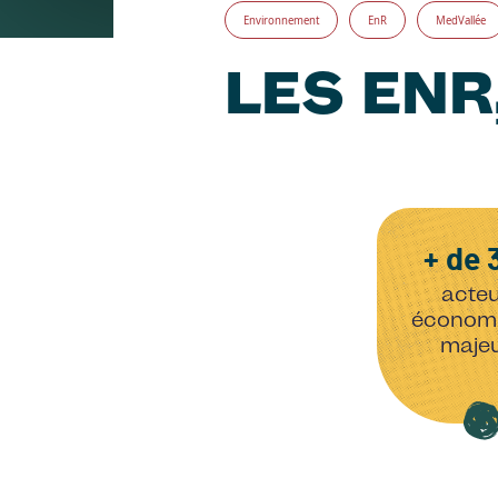
Environnement
EnR
MedVallée
LES ENR
+ de 
acte
économ
maje