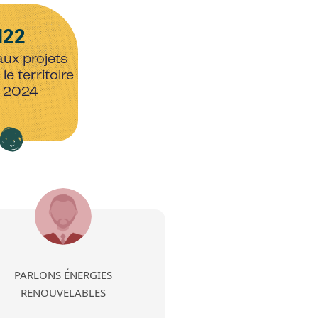
122
ux projets
le territoire
 2024
Image
PARLONS ÉNERGIES
RENOUVELABLES