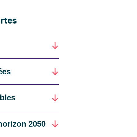
ortes
ées
bles
'horizon 2050