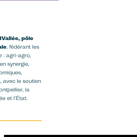
Vallée, pôle
ale
, fédérant les
e : agri-agro,
en synergie,
nomiques,
, avec le soutien
tpellier, la
e et l’État.