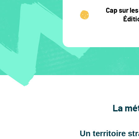
Cap sur le
Édit
La mét
Un territoire st