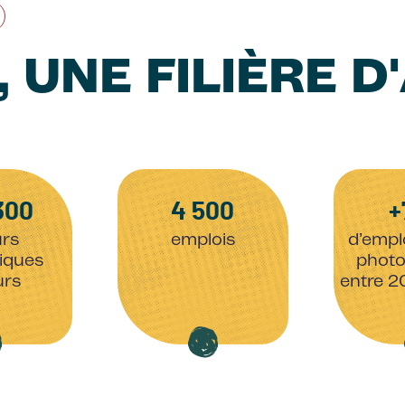
, UNE FILIÈRE D
300
4 500
+
urs
emplois
d’empl
iques
photo
urs
entre 2