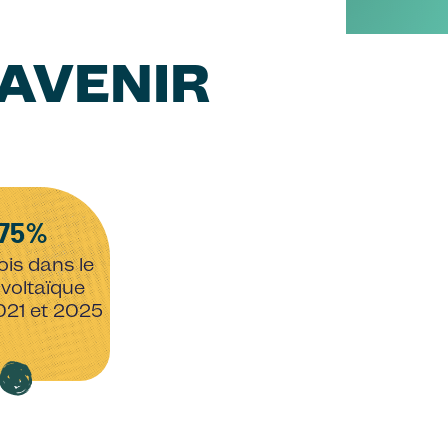
'AVENIR
75%
ois dans le
voltaïque
021 et 2025