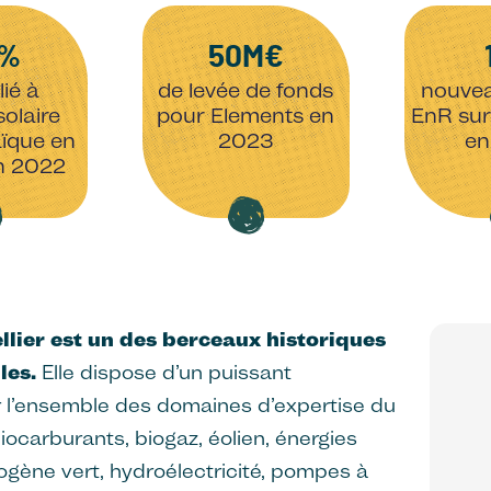
9%
50M€
lié à
de levée de fonds
nouvea
solaire
pour Elements en
EnR sur 
ïque en
2023
en
n 2022
lier est un des berceaux historiques
les.
Elle dispose d’un puissant
r l’ensemble des domaines d’expertise du
iocarburants, biogaz, éolien, énergies
ogène vert, hydroélectricité, pompes à