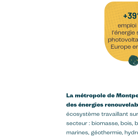
+3
emploi 
l'énergie 
photovolta
Europe e
La métropole de Montpel
des énergies renouvelab
écosystème travaillant su
secteur : biomasse, bois, b
marines, géothermie, hydr