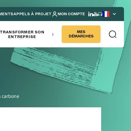
MENTS
APPELS À PROJET
MON COMPTE
French
NDRE
MES
TRANSFORMER SON
DÉMARCHES
ENTREPRISE
s carbone