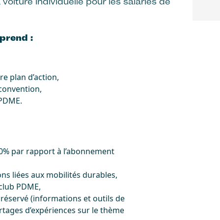
 voiture individuelle pour les salariés de
prend :
re plan d’action,
convention,
u PDME.
0% par rapport à l’abonnement
ns liées aux mobilités durables,
 club PDME,
 réservé (informations et outils de
tages d’expériences sur le thème