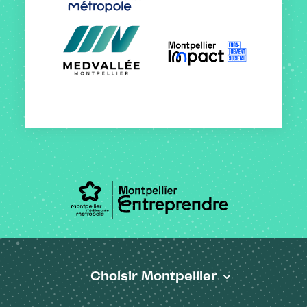
Choisir Montpellier
Pied de page