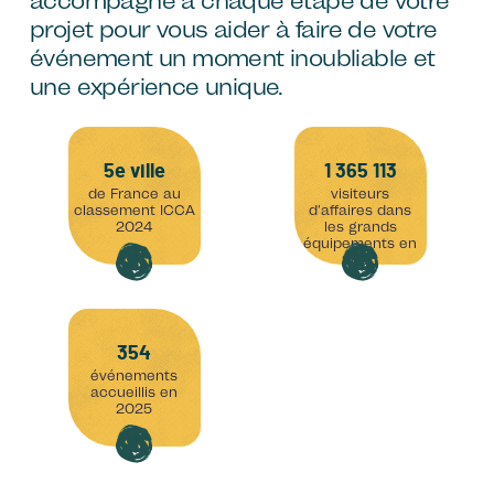
accompagne à chaque étape de votre
projet pour vous aider à faire de votre
événement un moment inoubliable et
une expérience unique.
5e ville
1 365 113
de France au
visiteurs
classement ICCA
d'affaires dans
2024
les grands
équipements en
2025
354
événements
accueillis en
2025