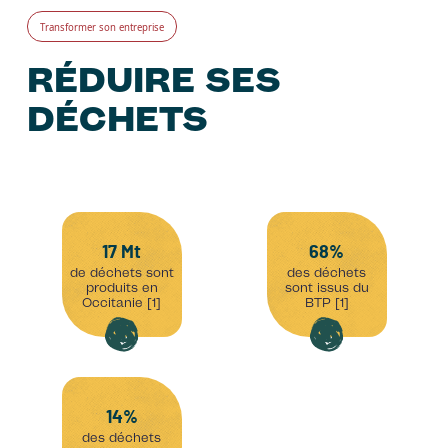
Transformer son entreprise
RÉDUIRE SES
DÉCHETS
17 Mt
68%
de déchets sont
des déchets
produits en
sont issus du
Occitanie [1]
BTP [1]
14%
des déchets