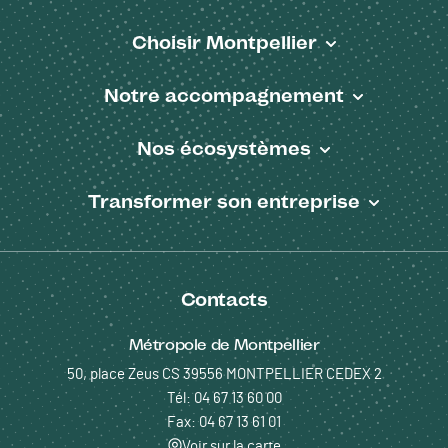
Choisir Montpellier
Pied de page
Notre accompagnement
Nos écosystèmes
Transformer son entreprise
Contacts
Métropole de Montpellier
50, place Zeus CS 39556 MONTPELLIER CEDEX 2
Tél: 04 67 13 60 00
Fax: 04 67 13 61 01
Voir sur la carte