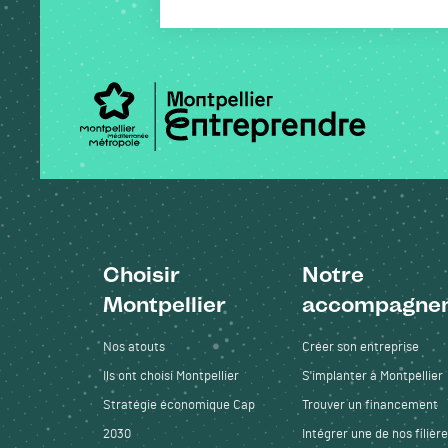
Choisir
Notre
Pied de page
Montpellier
accompagne
Nos atouts
Créer son entreprise
Ils ont choisi Montpellier
S'implanter à Montpellier
Stratégie économique Cap
Trouver un financement
2030
Intégrer une de nos filièr