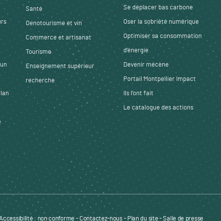
Se déplacer bas carbone
Santé
urs
Oser la sobriété numérique
Oenotourisme et vin
Optimiser sa consommation
Commerce et artisanat
d'énergie
Tourisme
 un
Devenir mécène
Enseignement supérieur
Portail Montpellier Impact
recherche
Plan
Ils l'ont fait
Le catalogue des actions
e
t
Accessibilité : non conforme
-
Contactez-nous
-
Plan du site
-
Salle de presse