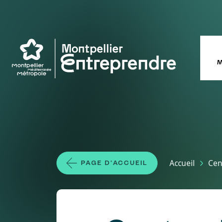
Aller au contenu principal
M
Fil d'Ariane
Accueil
Cen
PAGE D'ACCUEIL