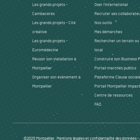
Les grands projets -
Oser l'international
Cambaceres
Recruter ses collaborate
Les grands projets - Cité
Nos outils
créative
Mes démarches
Les grands projets -
Rechercher un terrain ou
Euromédecine
local
Réussir son installation à
Construire son Business 
Montpellier
Portail marchés publics
Organiser son événement à
Plateforme Clause social
Montpellier
Portail Montpellier Impac
Centre de ressources
FAQ
Pied de page - Menu bas - ENTREPRENDRE
©2025 Montpellier.
Mentions légales et confidentialité des données
-