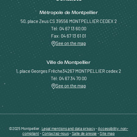
Métropole de Montpellier
50, place Zeus CS 39556 MONTPELLIER CEDEX 2
Tél: 04 67 13 60 00
Fax: 04 67 13 61 01
See on the map
Ville de Montpellier
1, place Georges Frêche34267 MONTPELLIER cedex 2
Tél: 04 67 34 70 00
See on the map
©2025 Montpellier.
Legal mentions and data privacy
Pied de page - Menu bas - ENTREPRENDRE
-
Accessibility: non-
compliant
-
Contactez-nous
-
Salle de presse
-
Site map