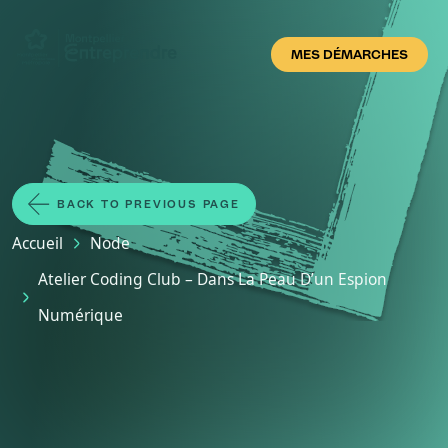
Skip to main content
MES DÉMARCHES
BACK TO PREVIOUS PAGE
Breadcrumb
Accueil
Node
Atelier Coding Club – Dans La Peau D’un Espion
Numérique