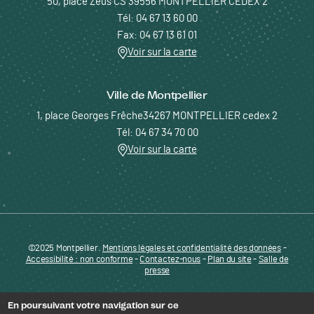
50, place Zeus CS 39556 MONTPELLIER CEDEX 2
Tél: 04 67 13 60 00
Fax: 04 67 13 61 01
Voir sur la carte
Ville de Montpellier
1, place Georges Frêche34267 MONTPELLIER cedex 2
Tél: 04 67 34 70 00
Voir sur la carte
©2025 Montpellier.
Mentions légales et confidentialité des données
Pied de page - Menu bas - ENTREPRENDRE
-
Accessibilité : non conforme
-
Contactez-nous
-
Plan du site
-
Salle de
presse
En poursuivant votre navigation sur ce