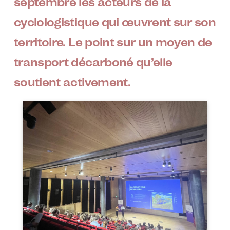
septembre les acteurs de la
cyclologistique qui œuvrent sur son
territoire. Le point sur un moyen de
transport décarboné qu’elle
soutient activement.
Image