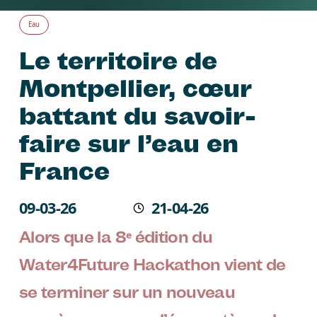
Eau
Le territoire de
Montpellier, cœur
battant du savoir-
faire sur l’eau en
France
Écrit le
09-03-26
21-04-26
Modifié
Alors que la 8ᵉ édition du
Water4Future Hackathon vient de
se terminer sur un nouveau