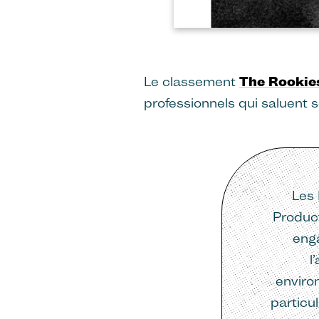
Le classement
The Rookie
professionnels qui saluent so
Les 
Product
enga
l
enviro
particu