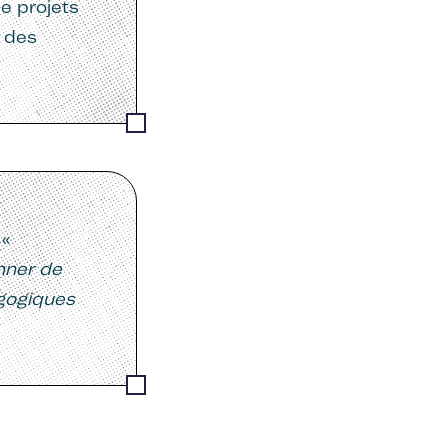
de projets
e des
 «
onner de
agogiques