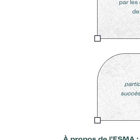
par les
de
parti
succè
À propos de l’ESMA :