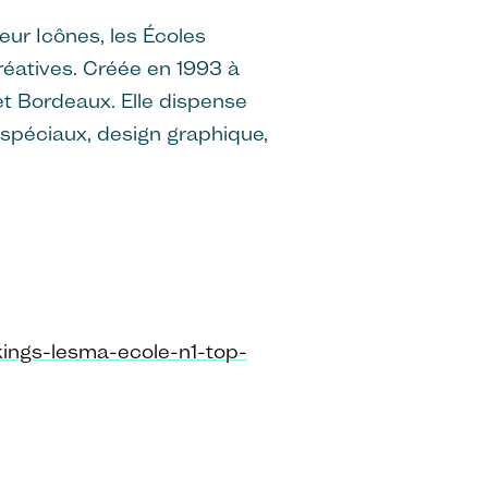
r Icônes, les Écoles
́atives. Créée en 1993 à
 et Bordeaux. Elle dispense
spéciaux, design graphique,
ings-lesma-ecole-n1-top-