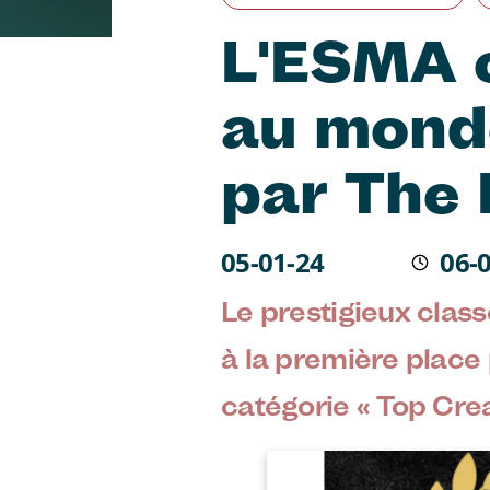
L'ESMA c
au mond
par The 
Écrit le
05-01-24
06-
Modif
Le prestigieux clas
à la première place
catégorie « Top Cre
Image