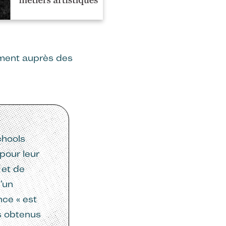
mment auprès des
chools
pour leur
 et de
’un
nce « est
es obtenus