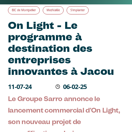
BIC de Montpellier
MedVallée
S'implanter
On Light - Le
programme à
destination des
entreprises
innovantes à Jacou
Écrit le
11-07-24
06-02-25
Modifié
Le Groupe Sarro annonce le
lancement commercial d'On Light,
son nouveau projet de