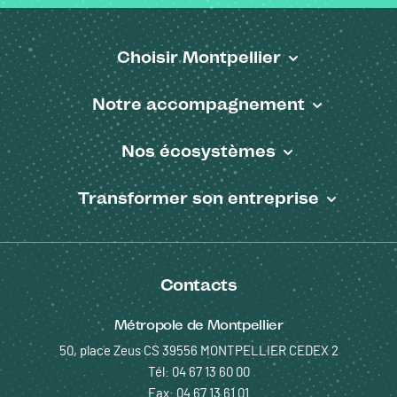
Choisir Montpellier
Pied de page
Notre accompagnement
Nos écosystèmes
Transformer son entreprise
Contacts
Métropole de Montpellier
50, place Zeus CS 39556 MONTPELLIER CEDEX 2
Tél: 04 67 13 60 00
Fax: 04 67 13 61 01