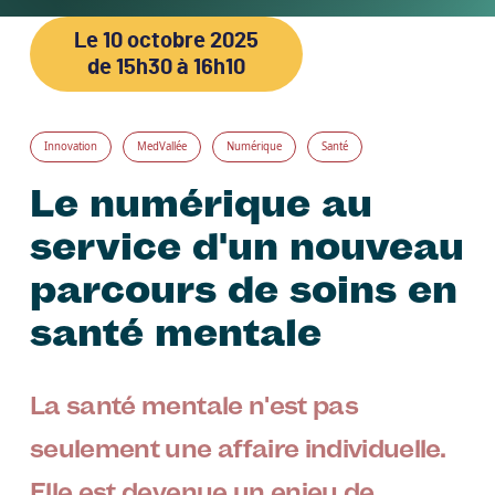
Le
10 octobre 2025
de 15h30 à 16h10
Innovation
MedVallée
Numérique
Santé
Le numérique au
service d'un nouveau
parcours de soins en
santé mentale
La santé mentale n'est pas
seulement une affaire individuelle.
Elle est devenue un enjeu de