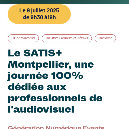
Le
9 juillet 2025
de 9h30 à19h
BIC de Montpellier
Industries Culturelles et Créatives
Innovation
Le SATIS+
Montpellier, une
journée 100%
dédiée aux
professionnels de
l'audiovisuel
Génération Numérique Events