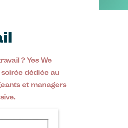
il
ravail ? Yes We
 soirée dédiée au
igeants et managers
sive.