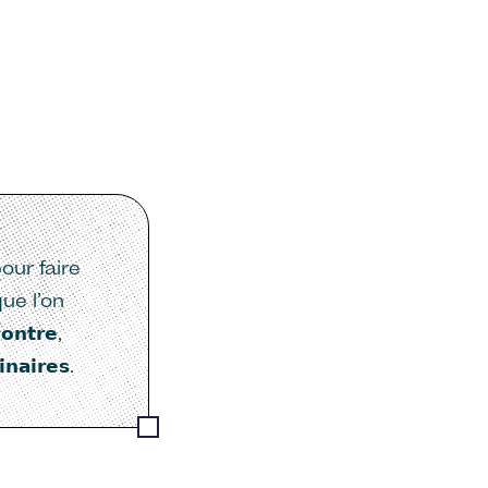
ur faire
ue l’on
𝘁𝗿𝗲,
𝗶𝗻𝗮𝗶𝗿𝗲𝘀.