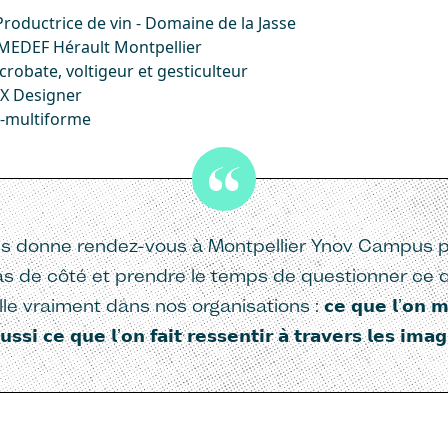
roductrice de vin - Domaine de la Jasse
 MEDEF Hérault Montpellier
crobate, voltigeur et gesticulteur
CX Designer
e-multiforme
s donne rendez-vous à Montpellier Ynov Campus po
s de côté et prendre le temps de questionner ce q
le vraiment dans nos organisations : 𝗰𝗲 𝗾𝘂𝗲 𝗹’𝗼𝗻 𝗺𝗼
𝘀𝘀𝗶 𝗰𝗲 𝗾𝘂𝗲 𝗹’𝗼𝗻 𝗳𝗮𝗶𝘁 𝗿𝗲𝘀𝘀𝗲𝗻𝘁𝗶𝗿 𝗮̀ 𝘁𝗿𝗮𝘃𝗲𝗿𝘀 𝗹𝗲𝘀 𝗶𝗺𝗮𝗴