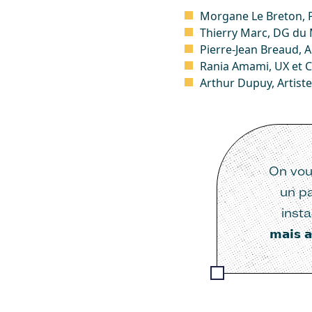
Morgane Le Breton, P
Thierry Marc, DG du
Pierre-Jean Breaud, A
Rania Amami, UX et 
Arthur Dupuy, Artist
On vou
un pa
instal
𝗺𝗮𝗶𝘀 𝗮