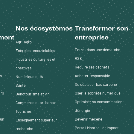
Nos écosystèmes
Transformer son
ment
entreprise
Agri-agro
Entrer dans une démarche
Énergies renouvelables
RSE
Industries culturelles et
Réduire ses déchets
créatives
es
Acheter responsable
Numérique et IA
Se déplacer bas carbone
Santé
urs
Oser la sobriété numérique
Oenotourisme et vin
Optimiser sa consommation
Commerce et artisanat
d'énergie
Tourisme
 un
Devenir mécène
Enseignement supérieur
Portail Montpellier Impact
recherche