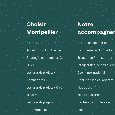
Choisir
Notre
Pied de page
Montpellier
accompagne
Nos atouts
Créer son entreprise
Ils ont choisi Montpellier
S'implanter à Montpellier
Stratégie économique Cap
Trouver un financement
2030
Intégrer une de nos filièr
Les grands projets -
Oser l'international
Cambaceres
Recruter ses collaborate
Les grands projets - Cité
Nos outils
créative
Mes démarches
Les grands projets -
Rechercher un terrain ou
Euromédecine
local