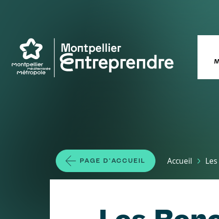
Aller au contenu principal
M
Fil d'Ariane
Accueil
Les
PAGE D'ACCUEIL
Les Renc