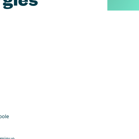
pole
omique