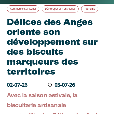
Commerce et artisanat
Développer son entreprise
Tourisme
Délices des Anges
oriente son
développement sur
des biscuits
marqueurs des
territoires
Écrit le
02-07-26
03-07-26
Modifié
Avec la saison estivale, la
biscuiterie artisanale