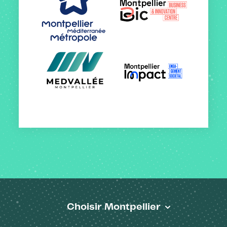
Choisir Montpellier
Pied de page