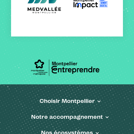
Choisir Montpellier
Pied de page
Notre accompagnement
Nos écosystèmes